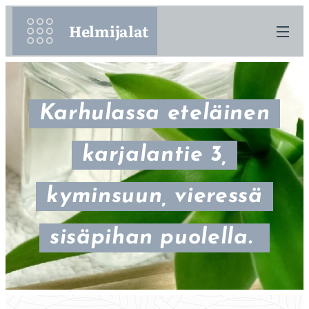
Helmijalat
Karhulassa eteläinen
karjalantie 3,
kyminsuun, vieressä
sisäpihan puolella.